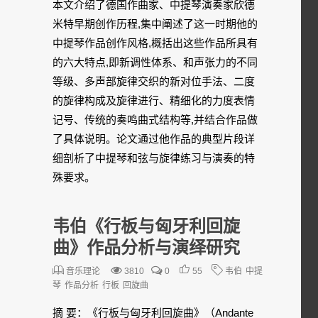
本文介绍了德国作曲家、中提琴演奏家欣德
米特早期创作历程,集中阐述了这一时期他的
中提琴作品创作风格,概括出这些作品所具有
的六大特点,即新调性体系、和声张力的不同
等级、多声部旋律交织的新对位手法、二度
的旋律构成及旋律进行、精细化的力度表情
记号、传统的奏鸣曲式结构等,并结合作品做
了具体说明。论文通过他作品的典型片段详
细剖析了中提琴和弦与旋律练习与演奏的特
殊要求。
韦伯《行板与匈牙利回旋
曲》作品分析与演绎研究
音乐理论
3810
0
55
韦伯
中提
琴
作品分析
行板
回旋曲
摘 要：《行板与匈牙利回旋曲》（Andante