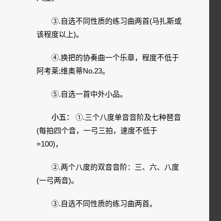
③.自选不同性质的练习曲两首(马扎斯或
该程度以上)。
④.换把的协奏曲一个乐章，程度不低于
阿考莱;维奥蒂No.23。
⑤.自选一首中外小品。
小五：
①.三个八度单音音阶及七种琶音
(每拍四个音，一弓三拍，速度不低于
=100)，
②.两个八度的双音音阶：三、六、八度
(一弓两音)。
③.自选不同性质的练习曲两首。