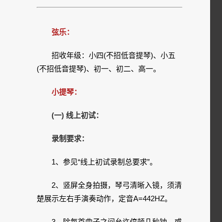
弦乐：
招收年级：小四(不招低音提琴)、小五
(不招低音提琴)、初一、初二、高一。
小提琴：
(一) 线上初试：
录制要求：
1、参见“线上初试录制总要求”。
2、竖屏全身拍摄，琴弓清晰入镜，须清
楚展示左右手演奏动作，定音A=442HZ。
3、除每首曲子之间允许停顿几秒钟，或