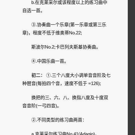
b.在克莱采尔或该程度以上的练习曲中
自选一首。
③.协奏曲一个乐章(第一乐章或第三乐
章)，程度不低于维奥蒂No.22;
斯波尔No.2;卡巴列夫斯基协奏曲。
④.中国乐曲一首。
初二：
①.三个八度大小调单音音阶及七
种琶音(每拍四个音，速度不低于 =126);
换把的三、六、八、换指八度及十度双
音音阶(一弓四音)。
②.不同类型的练习曲两首：
a.克莱采尔练习曲No.41(Adagio)。