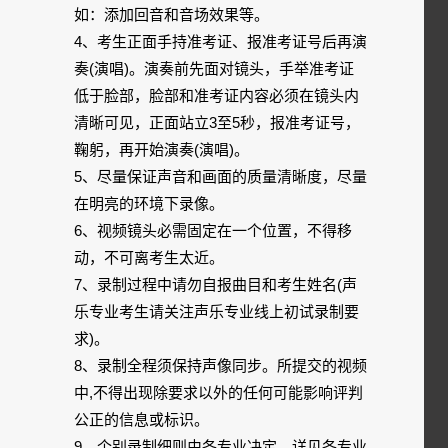
如：添加回音和音场效果等。
4、考生正面手持准考证、报准考证号后再演
奏(演唱)。演奏前先面对镜头，手举准考证
低于脸部，脸部和准考证内容必须在镜头内
清晰可见，正面站立3至5秒，报准考证号，
鞠躬，再开始演奏(演唱)。
5、尽量保证声音和画面的质量清晰度，尽量
在明亮的环境下录像。
6、视频镜头必需固定在一个位置，不得移
动，不可离考生太近。
7、录制过程中请勿自报曲目和考生姓名(声
乐专业考生请关注声乐专业线上初试录制要
求)。
8、录制全程须保持声像同步。所提交的视频
中,不得出现除要求以外的任何可能影响评判
公正的信息或标识。
9、个别录制细则由各专业决定，详见各专业