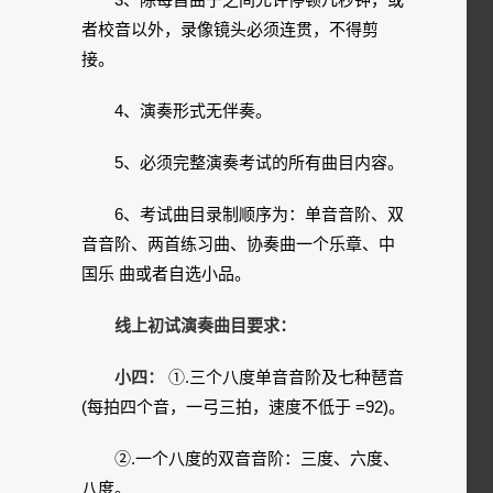
者校音以外，录像镜头必须连贯，不得剪
接。
4、演奏形式无伴奏。
5、必须完整演奏考试的所有曲目内容。
6、考试曲目录制顺序为：单音音阶、双
音音阶、两首练习曲、协奏曲一个乐章、中
国乐 曲或者自选小品。
线上初试演奏曲目要求：
小四：
①.三个八度单音音阶及七种琶音
(每拍四个音，一弓三拍，速度不低于 =92)。
②.一个八度的双音音阶：三度、六度、
八度。