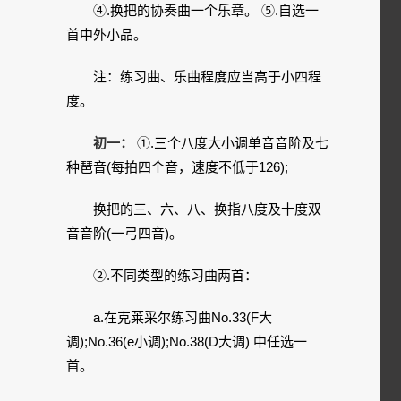
④.换把的协奏曲一个乐章。 ⑤.自选一
首中外小品。
注：练习曲、乐曲程度应当高于小四程
度。
初一：
①.三个八度大小调单音音阶及七
种琶音(每拍四个音，速度不低于126);
换把的三、六、八、换指八度及十度双
音音阶(一弓四音)。
②.不同类型的练习曲两首：
a.在克莱采尔练习曲No.33(F大
调);No.36(e小调);No.38(D大调) 中任选一
首。