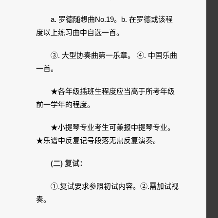
a. 罗德随想曲No.19。b. 在罗德或该程
度以上练习曲中自选一首。
③. 大型协奏曲第一乐章。 ④. 中国乐曲
一首。
★各年级插班生程度应当高于所考年级
前一学年的程度。
★小提琴专业考生可兼报中提琴专业。
★乐谱中反复记号段落无需反复演奏。
(二) 复试：
①.复试要求参照初试内容。②.需加试视
奏。