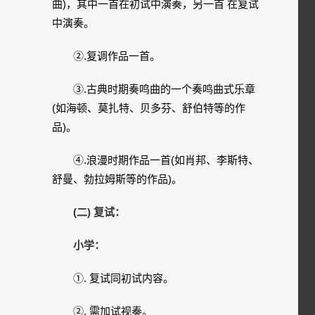
曲)，其中一首在初试中演奏，另一首 在复试
中演奏。
②.复调作品一首。
③.古典时期奏鸣曲的一个奏鸣曲式乐章
(如海顿、莫扎特、贝多芬、舒伯特等的作
品)。
④.浪漫时期作品一首(如肖邦、李斯特、
舒曼、勃拉姆斯等的作品)。
(二) 复试：
小学：
①. 复试同初试内容。
②. 需加试视奏。