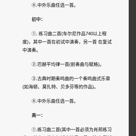
④.中外乐曲任选一首。
初中：
①. 练习曲二首(车尔尼作品740以上程
度)，其中一首在初试中演奏，另一首 在复试
中演奏。
②.巴赫平均律一首(前奏曲与赋格)。
③.古典时期奏鸣曲的一个奏鸣曲式乐章
(如海顿、莫扎特、贝多芬等的作品)。
④.中外乐曲任选一首。
高一：
①.练习曲二首(其中一首必须为肖邦练习