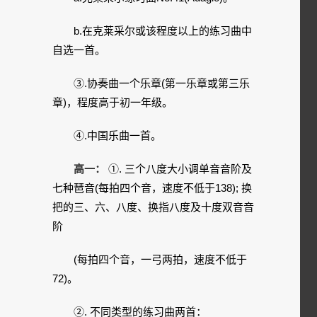
b.在克莱采尔或该程度以上的练习曲中
自选一首。
③.协奏曲一个乐章(第一乐章或第三乐
章)，程度高于初一年级。
④.中国乐曲一首。
高一：
①. 三个八度大小调单音音阶及
七种琶音(每拍四个音，速度不低于138); 换
把的三、六、八度、换指八度及十度双音音
阶
(每拍四个音，一弓两拍，速度不低于
72)。
②. 不同类型的练习曲两首：